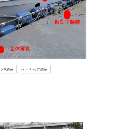
デッキ艤装
ハードトップ艤装