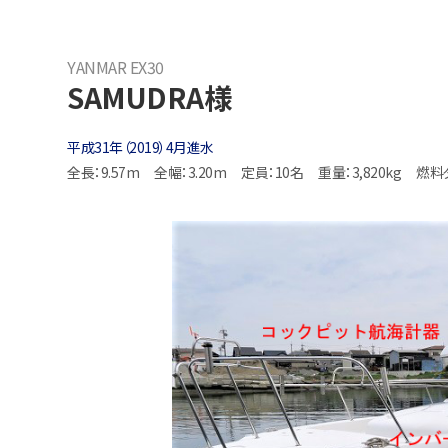
YANMAR EX30
SAMUDRA様
平成31年（2019）4月進水
全長：9.57m
全幅：3.20m
定員：10名
重量：3,820kg
燃料タ