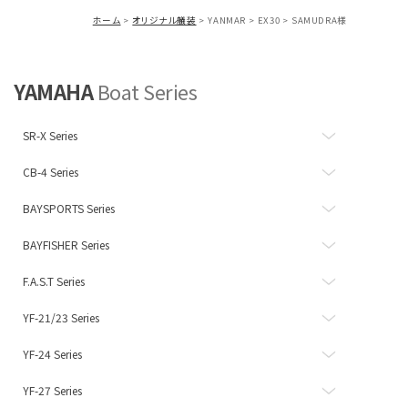
ホーム
オリジナル艤装
YANMAR
EX30
SAMUDRA様
YAMAHA
Boat Series
SR-X Series
CB-4 Series
BAYSPORTS Series
BAYFISHER Series
F.A.S.T Series
YF-21/23 Series
YF-24 Series
YF-27 Series