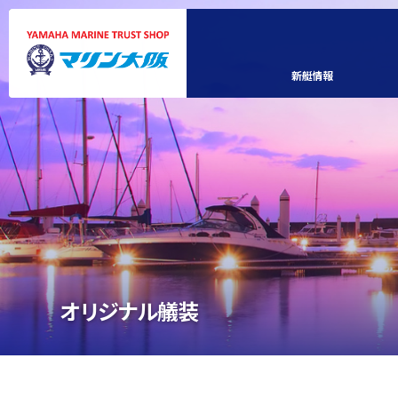
新艇情報
オリジナル艤装