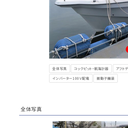
全体写真
コックピット・航海計器
アフト
インバーター100Ｖ配電
振動子艤装
全体写真