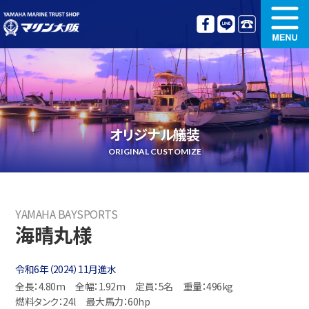
新艇情報
中古艇情報
オリジナル艤装
ボート免許講習
オリジナル艤装
更新講習
クルージング情報
ORIGINAL CUSTOMIZE
名艇探訪
リンク集
YAMAHA BAYSPORTS
海晴丸様
令和6年（2024）11月進水
全長：4.80m
全幅：1.92m
定員：5名
重量：496kg
燃料タンク：24l
最大馬力：60hp