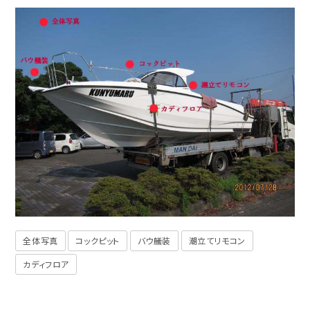
全体写真
コックピット
バウ艤装
潮立てリモコン
カディフロア