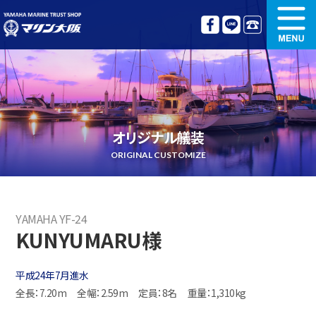
新艇情報
中古艇情報
オリジナル艤装
ボート免許講習
オリジナル艤装
更新講習
クルージング情報
ORIGINAL CUSTOMIZE
名艇探訪
リンク集
YAMAHA YF-24
KUNYUMARU様
平成24年7月進水
全長：7.20m
全幅：2.59m
定員：8名
重量：1,310kg