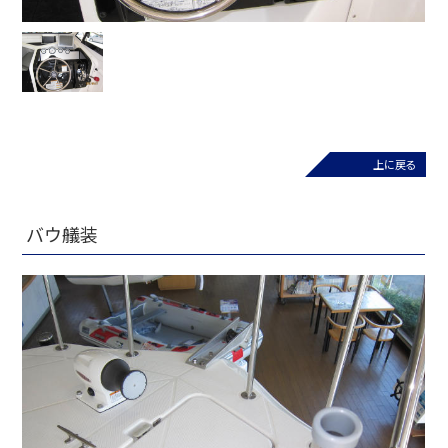
上に戻る
バウ艤装