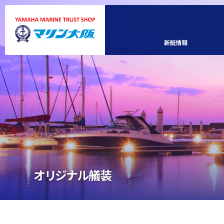
新艇情報
オリジナル艤装