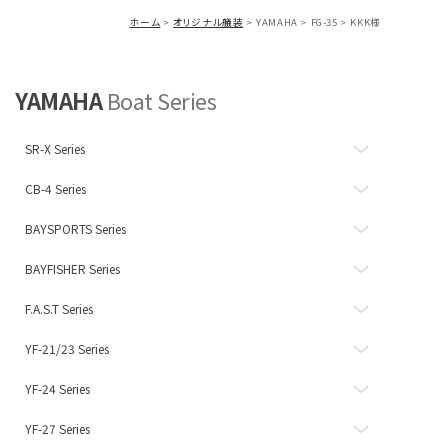
ホーム
オリジナル艤装
YAMAHA
FG-35
KKK様
YAMAHA
Boat Series
SR-X Series
CB-4 Series
BAYSPORTS Series
BAYFISHER Series
F.A.S.T Series
YF-21/23 Series
YF-24 Series
YF-27 Series