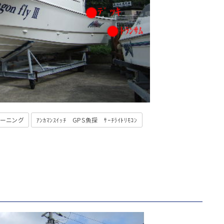
ーニング
ｱﾝｶﾏﾝｽｲｯﾁ GPS魚探 ｻｰﾁﾗｲﾄﾘﾓｺﾝ