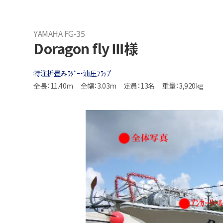
YAMAHA FG-35
Doragon fly Ⅲ様
特注折畳みﾗﾀﾞｰ・油圧ﾌﾗｯﾌﾟ
全長：11.40m
全幅：3.03m
定員：13名
重量：3,920kg