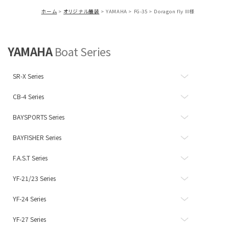
ホーム
オリジナル艤装
YAMAHA
FG-35
Doragon fly Ⅲ様
YAMAHA
Boat Series
SR-X Series
CB-4 Series
BAYSPORTS Series
BAYFISHER Series
F.A.S.T Series
YF-21/23 Series
YF-24 Series
YF-27 Series