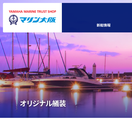
新艇情報
オリジナル艤装