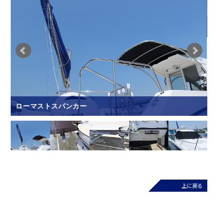
ローマストスパンカー
G
上に戻る