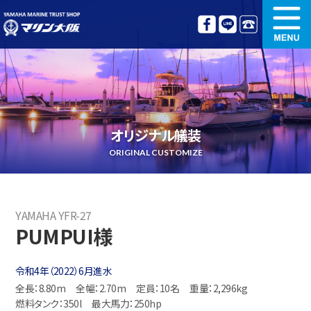
新艇情報
中古艇情報
オリジナル艤装
ボート免許講習
オリジナル艤装
更新講習
クルージング情報
ORIGINAL CUSTOMIZE
名艇探訪
リンク集
YAMAHA YFR-27
PUMPUI様
令和4年（2022）6月進水
全長：8.80m
全幅：2.70m
定員：10名
重量：2,296kg
燃料タンク：350l
最大馬力：250hp