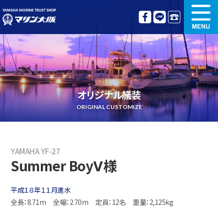
新艇情報
中古艇情報
オリジナル艤装
ボート免許講習
オリジナル艤装
更新講習
クルージング情報
ORIGINAL CUSTOMIZE
名艇探訪
リンク集
YAMAHA YF-27
Summer BoyⅤ様
平成１８年１１月進水
全長：8.71m
全幅：2.70m
定員：12名
重量：2,125kg