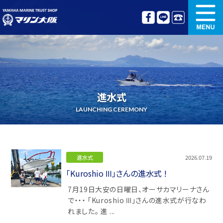
新艇情報
中古艇情報
オリジナル艤装
ボート免許講習
進水式
更新講習
クルージング情報
LAUNCHING CEREMONY
名艇探訪
リンク集
進水式
2026.07.19
「Kuroshio Ⅲ」さんの進水式 !
7月19日大安の日曜日、オーサカマリーナさん
で・・・ 「Kuroshio Ⅲ」さんの進水式が行なわ
れました。 進 ...