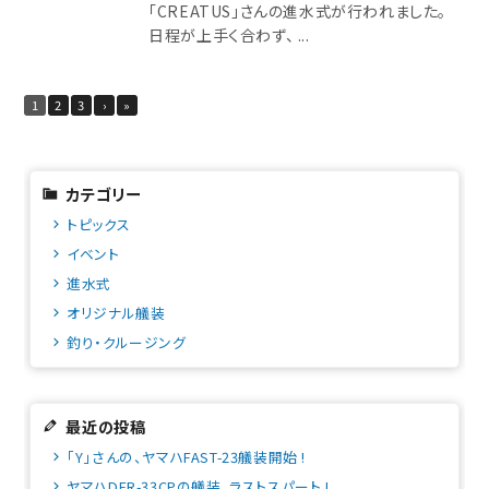
「CREATUS」さんの進水式が行われました。
日程が上手く合わず、 ...
1
2
3
›
»
カテゴリー
トピックス
イベント
進水式
オリジナル艤装
釣り・クルージング
最近の投稿
「Y」さんの、ヤマハFAST-23艤装開始 !
ヤマハDFR-33CPの艤装、ラストスパート !