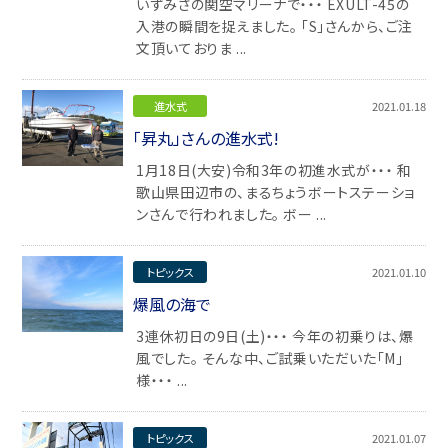
いずみさの関空マリーナで・・・ EXULT-45の
入港の瞬間を捉えました。 「S」さんから、ご注
文頂いておりま ...
進水式
2021.01.18
「昇丸」さんの進水式!
1月18日(大安)令和3年の初進水式が・・・ 和
歌山県田辺市の、まるちょうボートステーショ
ンさんで行われました。 ボー ...
トピックス
2021.01.10
爆風の海で
3連休初日の9日(土)・・・ 今年の初乗りは、爆
風でした。 そんな中、ご試乗いただいた「M」
様・・・ ...
トピックス
2021.01.07