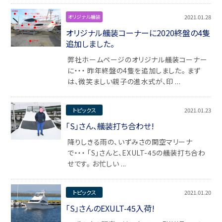
2021.01.28
オリジナル艤装
オリジナル艤装コーナーに2020終盤の4隻
追加しました。
弊社ホームページのオリジナル艤装コーナー
に・・・ 昨年終盤の4隻を追加しました。 まず
は、微笑ましい親子の進水式が、印 ...
トピックス
2021.01.23
「S」さん、艤装打ち合わせ!
降りしきる雨の、いずみさの関空マリーナ
で・・・ 「S」さんと、EXULT-45の艤装打ち合わ
せです。 お忙しい ...
トピックス
2021.01.20
「S」さんのEXULT-45入荷!