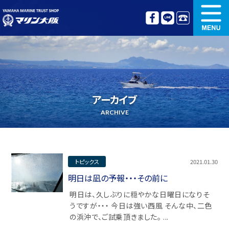
新艇情報
中古艇情報
オリジナル艤装
ボート免許講習
アーカイブ
更新講習
クルージング情報
ARCHIVE
名艇探訪
リンク集
トピックス
2021.01.30
明日は凪の予報・・・その前に
明日は、久しぶりに穏やかな日曜日になりそ
うですが・・・ 今日は強い西風 そんな中、二色
の浜沖で、ご試乗頂きました。 ...