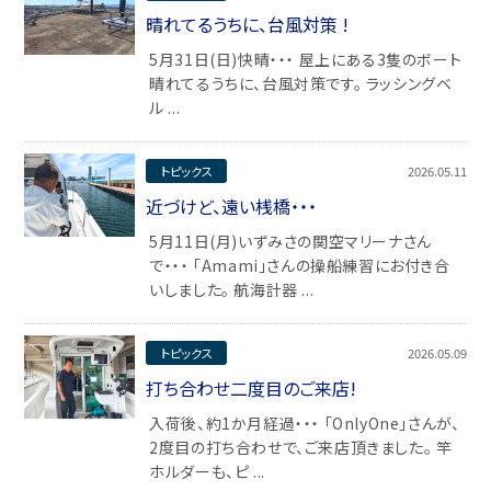
晴れてるうちに、台風対策 !
5月31日(日)快晴・・・ 屋上にある3隻のボート
晴れてるうちに、台風対策です。 ラッシングベ
ル ...
トピックス
2026.05.11
近づけど、遠い桟橋・・・
5月11日(月)いずみさの関空マリーナさん
で・・・ 「Amami」さんの操船練習にお付き合
いしました。 航海計器 ...
トピックス
2026.05.09
打ち合わせ二度目のご来店!
入荷後、約1か月経過・・・ 「OnlyOne」さんが、
2度目の打ち合わせで、ご来店頂きました。 竿
ホルダーも、ピ ...