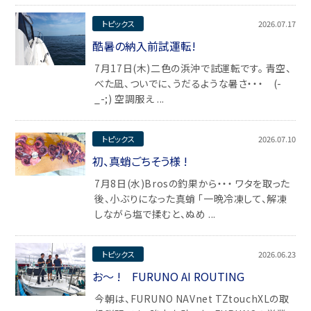
トピックス
2026.07.17
酷暑の納入前試運転!
7月17日(木)二色の浜沖で試運転です。 青空、
べた凪、ついでに、うだるような暑さ・・・ (-
_-;) 空調服え ...
トピックス
2026.07.10
初、真蛸ごちそう様 !
7月8日(水)Brosの釣果から・・・ ワタを取った
後、小ぶりになった真蛸 「一晩冷凍して、解凍
しながら塩で揉むと、ぬめ ...
トピックス
2026.06.23
お～ ! FURUNO AI ROUTING
今朝は、FURUNO NAVnet TZtouchXLの取