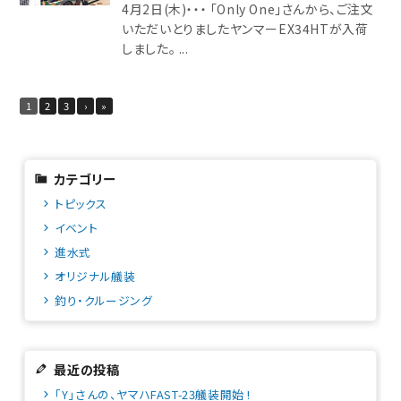
4月2日(木)・・・ 「Only One」さんから、ご注文
いただいとりましたヤンマーEX34HTが入荷
しました。 ...
1
2
3
›
»
カテゴリー
トピックス
イベント
進水式
オリジナル艤装
釣り・クルージング
最近の投稿
「Y」さんの、ヤマハFAST-23艤装開始 !