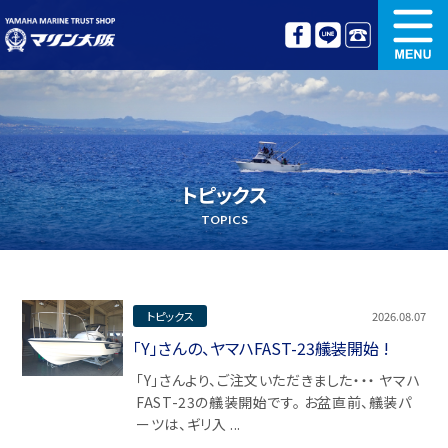
新艇情報
中古艇情報
オリジナル艤装
ボート免許講習
トピックス
更新講習
クルージング情報
TOPICS
名艇探訪
リンク集
トピックス
2026.08.07
「Y」さんの、ヤマハFAST-23艤装開始 !
「Y」さんより、ご注文いただきました・・・ ヤマハ
FAST-23の艤装開始です。 お盆直前、艤装パ
ーツは、ギリ入 ...