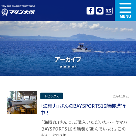
新艇情報
中古艇情報
オリジナル艤装
ボート免許講習
アーカイブ
更新講習
クルージング情報
ARCHIVE
名艇探訪
リンク集
トピックス
2024.10.25
「海晴丸」さんのBAYSPORTS16艤装進行
中 !
「海晴丸」さんに、ご購入いただいた・・・ ヤマハ
BAYSPORTS16の艤装が進んでいます。 この
船は、約20年 ...