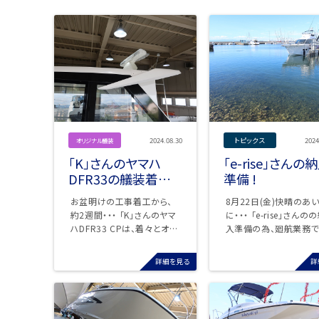
2024.08.30
トピックス
2024
オリジナル艤装
「K」さんのヤマハ
「e-rise」さんの
DFR33の艤装着々
準備 !
進行中!
お盆明けの工事着工から、
8月22日(金)快晴のあ
約2週間・・・ 「K」さんのヤマ
に・・・ 「e-rise」さんのの納
ハDFR33 CPは、着々とオプ
入準備の為、廻航業務で
ション品の取付工事が進ん
お世話になったオーサ
でいます。 ...
リー ...
詳細を見る
詳