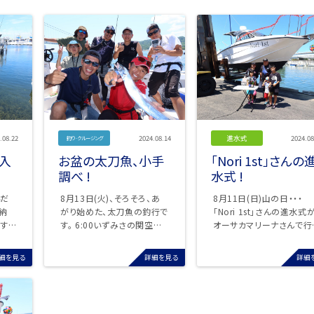
.08.22
2024.08.14
進水式
2024.08
釣り·クルージング
納入
お盆の太刀魚、小手
「Nori 1st」さんの
調べ !
水式 !
いだ
8月13日(火)、そろそろ、あ
8月11日(日)山の日・・・
がり始めた、太刀魚の釣行で
「Nori 1st」さんの進水式
す。
す。 6:00いずみさの関空マ
オーサカマリーナさんで行
カマ
リーナを出船。 キャビンで ...
れました。 クラッカ ...
細を見る
詳細を見る
詳細