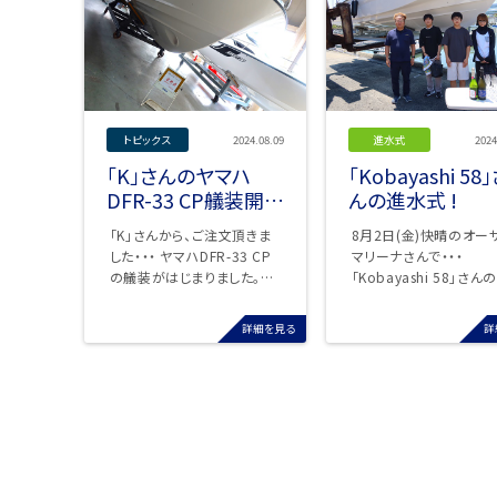
トピックス
2024.08.09
進水式
2024
「K」さんのヤマハ
「Kobayashi 58
DFR-33 CP艤装開始
んの進水式 !
!
「K」さんから、ご注文頂きま
8月2日(金)快晴のオー
した・・・ ヤマハDFR-33 CP
マリーナさんで・・・
の艤装がはじまりました。
「Kobayashi 58」さん
続々と、部品が入荷。 ...
水式が行われました。 先月
...
詳細を見る
詳