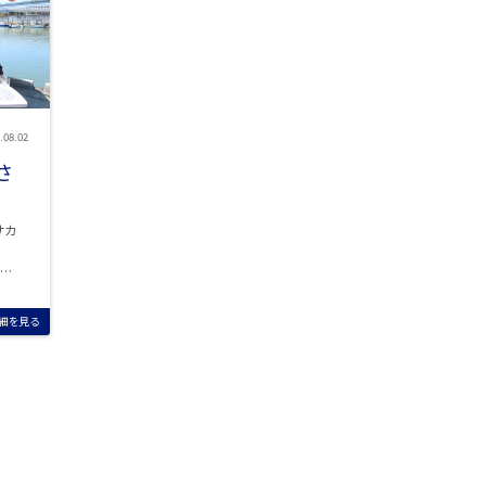
.08.02
」さ
サカ
の進
細を見る