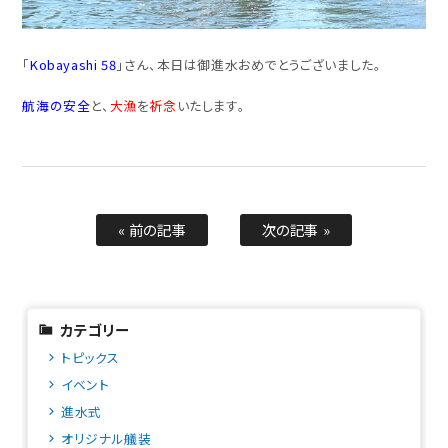
「
Kobayashi 58
」さん、本日は御進水おめでとうございました。
航海の安全
と、
大漁
を
祈念
いたします。
« 前の記事
次の記事 »
カテゴリー
トピックス
イベント
進水式
オリジナル艤装