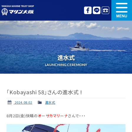
新艇情報
中古艇情報
オリジナル艤装
ボート免許講習
進水式
更新講習
クルージング情報
LAUNCHING CEREMONY
名艇探訪
リンク集
「Kobayashi 58」さんの進水式 !
2024.08.02
進水式
8月2日(金)快晴の
オーサカマリーナ
さんで・・・