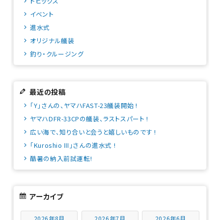
トピックス
イベント
進水式
オリジナル艤装
釣り・クルージング
最近の投稿
「Y」さんの、ヤマハFAST-23艤装開始 !
ヤマハDFR-33CPの艤装、ラストスパート !
広い海で、知り合いと会うと嬉しいものです !
「Kuroshio Ⅲ」さんの進水式 !
酷暑の納入前試運転!
アーカイブ
2026年8月
2026年7月
2026年6月