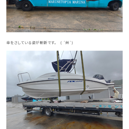
傘をさしている姿が斬新です。 ( ´艸`)