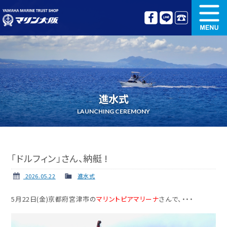
新艇情報
中古艇情報
オリジナル艤装
ボート免許講習
進水式
更新講習
クルージング情報
LAUNCHING CEREMONY
名艇探訪
リンク集
「ドルフィン」さん、納艇 !
2026.05.22
進水式
5月22日(金)京都府宮津市の
マリントピアマリーナ
さんで、・・・