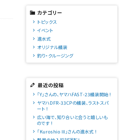
カテゴリー
トピックス
イベント
進水式
オリジナル艤装
釣り・クルージング
最近の投稿
「Y」さんの、ヤマハFAST-23艤装開始 !
ヤマハDFR-33CPの艤装、ラストスパ
ート !
広い海で、知り合いと会うと嬉しいも
のです !
「Kuroshio Ⅲ」さんの進水式 !
酷暑の納入前試運転!