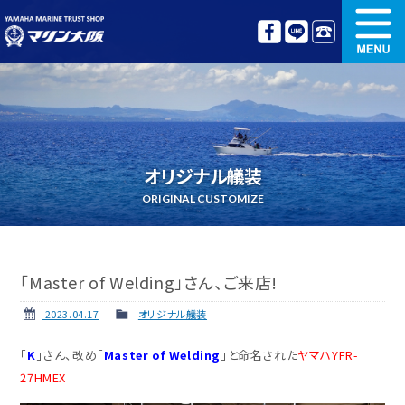
新艇情報
中古艇情報
オリジナル艤装
ボート免許講習
オリジナル艤装
更新講習
クルージング情報
ORIGINAL CUSTOMIZE
名艇探訪
リンク集
「Master of Welding」さん、ご来店!
2023.04.17
オリジナル艤装
「
K
」さん、改め「
Master of Welding
」と命名された
ヤマハYFR-
27HMEX