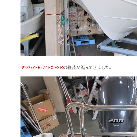
ヤマハYFR-24EX FSR
の艤装が進んできました。