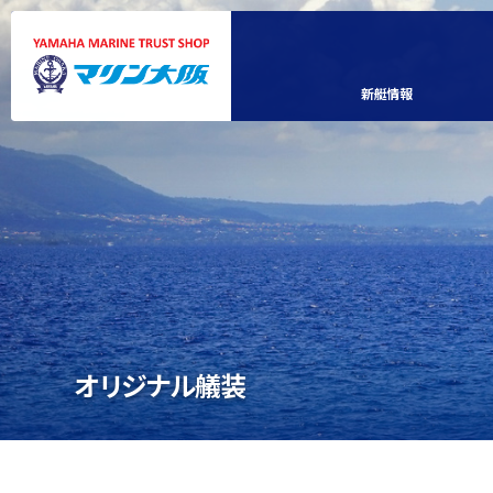
新艇情報
オリジナル艤装