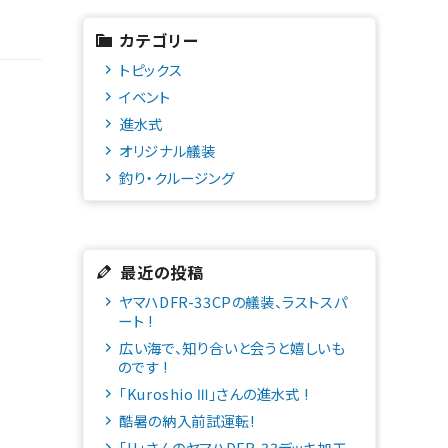
カテゴリー
トピックス
イベント
進水式
オリジナル艤装
釣り・クルージング
最近の投稿
ヤマハDFR-33CPの艤装、ラストスパ
ート !
広い海で、知り合いと会うと嬉しいも
のです !
「Kuroshio Ⅲ」さんの進水式 !
酷暑の納入前試運転!
「H」さんのヤマハDFR-33デッキ加工