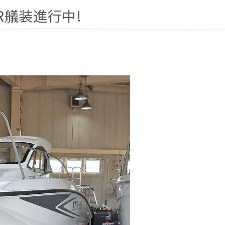
FSR艤装進行中!