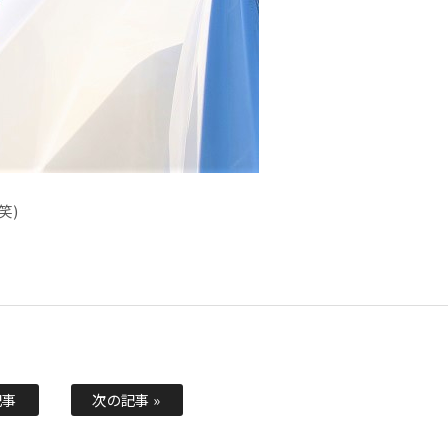
笑)
記事
次の記事 »