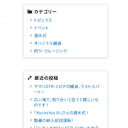
カテゴリー
トピックス
イベント
進水式
オリジナル艤装
釣り・クルージング
最近の投稿
ヤマハDFR-33CPの艤装、ラストスパ
ート !
広い海で、知り合いと会うと嬉しいも
のです !
「Kuroshio Ⅲ」さんの進水式 !
酷暑の納入前試運転!
「H」さんのヤマハDFR-33デッキ加工