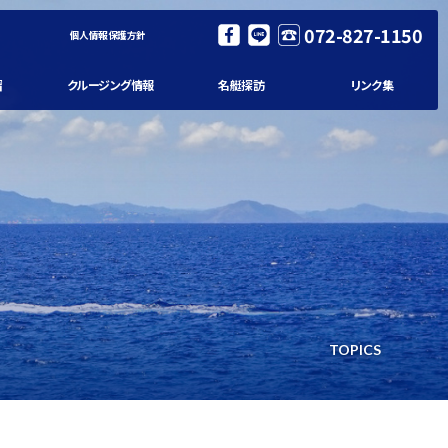
072-827-1150
個人情報保護方針
習
クルージング情報
名艇探訪
リンク集
TOPICS