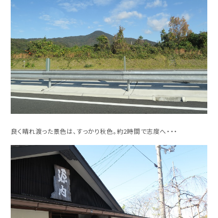
良く晴れ渡った景色は、すっかり秋色。約2時間で志度へ・・・