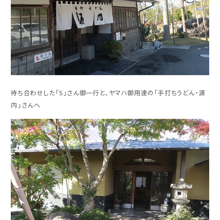
待ち合わせした「S」さん御一行と、ヤマハ御用達の「手打ちうどん・源
内」さんへ