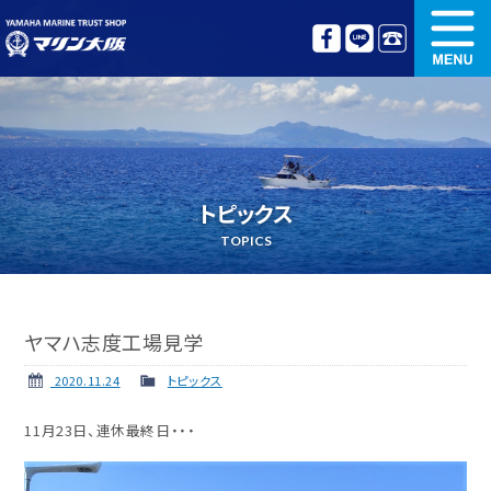
新艇情報
中古艇情報
オリジナル艤装
ボート免許講習
トピックス
更新講習
クルージング情報
TOPICS
名艇探訪
リンク集
ヤマハ志度工場見学
2020.11.24
トピックス
11月23日、連休最終日・・・