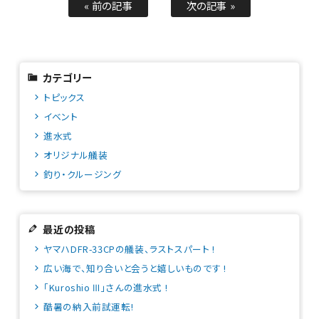
« 前の記事
次の記事 »
カテゴリー
トピックス
イベント
進水式
オリジナル艤装
釣り・クルージング
最近の投稿
ヤマハDFR-33CPの艤装、ラストスパート !
広い海で、知り合いと会うと嬉しいものです !
「Kuroshio Ⅲ」さんの進水式 !
酷暑の納入前試運転!