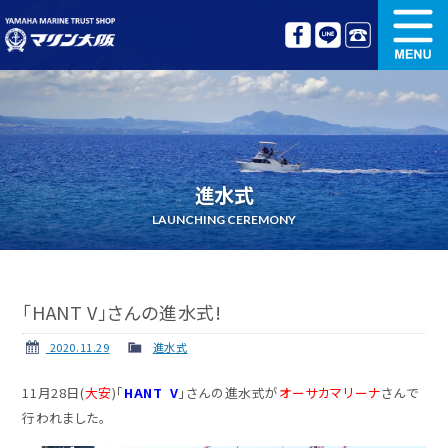
新艇情報
中古艇情報
オリジナル艤装
ボート免許講習
進水式
更新講習
クルージング情報
LAUNCHING CEREMONY
名艇探訪
リンク集
「HANT V」さんの進水式!
2020.11.29
進水式
11月28日(
大安
)「
HANT V
」さんの進水式が
オーサカマリーナ
さんで
行われました。