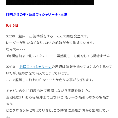
月明かりの中・糸満フィシャリーナ・出港
9月 5日
02:00 起床 出航準備をする ここで問題発生です。
レーダーが動かなくなり、GPSの航跡が全て消えています。
なんでー・・・
8時間位前まで動いてたのにー 再起動しても何をしても動きません
02:30
糸満フィッシャリーナ
の周辺は航跡を辿って抜けようと思って
いたが、航跡が全て消えてしまっています。
ここで座礁して終わりかな・・・とか色々な事がよぎります。
キャビンの外に何度も出て確認しながら浅瀬を抜けた。
浅瀬を抜け、ある程度沖まで出ないと、もう一か所引っかかる場所が
あり、
どこを走ろうかと考えていると、この時間に漁船が港から出航してい
る。