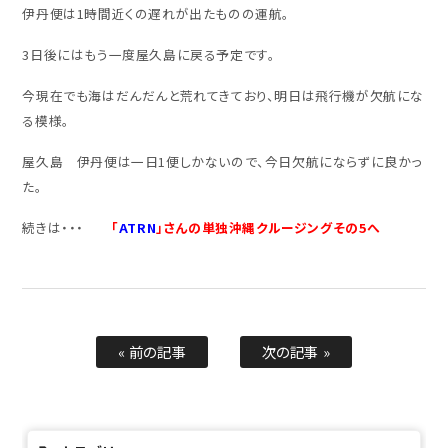
伊丹便は1時間近くの遅れが出たものの運航。
3日後にはもう一度屋久島に戻る予定です。
今現在でも海はだんだんと荒れてきており、明日は飛行機が欠航にな
る模様。
屋久島 伊丹便は一日1便しかないので、今日欠航にならずに良かっ
た。
続きは・・・
「
ATRN
」さんの単独沖縄クルージングその5へ
« 前の記事
次の記事 »