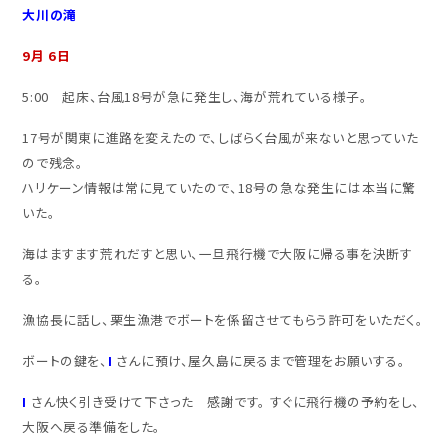
大川の滝
9月 6日
5:00 起床、台風18号が急に発生し、海が荒れている様子。
17号が関東に進路を変えたので、しばらく台風が来ないと思っていた
ので残念。
ハリケーン情報は常に見ていたので、18号の急な発生には本当に驚
いた。
海はますます荒れだすと思い、一旦飛行機で大阪に帰る事を決断す
る。
漁協長に話し、栗生漁港でボートを係留させてもらう許可をいただく。
ボートの鍵を、
I
さんに預け、屋久島に戻るまで管理をお願いする。
I
さん快く引き受けて下さった 感謝です。 すぐに飛行機の予約をし、
大阪へ戻る準備をした。