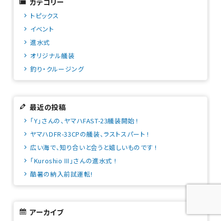
カテゴリー
トピックス
イベント
進水式
オリジナル艤装
釣り・クルージング
最近の投稿
「Y」さんの、ヤマハFAST-23艤装開始 !
ヤマハDFR-33CPの艤装、ラストスパート !
広い海で、知り合いと会うと嬉しいものです !
「Kuroshio Ⅲ」さんの進水式 !
酷暑の納入前試運転!
アーカイブ