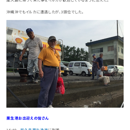
沖縄沖でもイルカに遭遇したが、3頭位でした。
栗生港お出迎えの皆さん
16:49
屋久島栗生漁港
に到着。