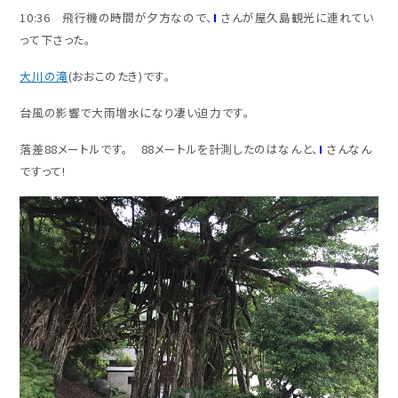
10:36 飛行機の時間が夕方なので、
I
さんが屋久島観光に連れてい
って下さった。
大川の滝
(おおこのたき)です。
台風の影響で大雨増水になり凄い迫力です。
落差88メートルです。 88メートルを計測したのはなんと、
I
さんなん
ですって!