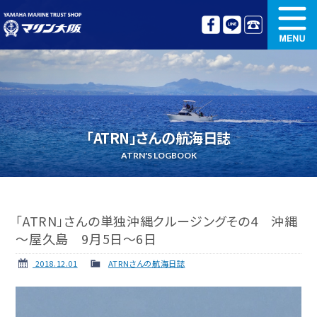
新艇情報
中古艇情報
オリジナル艤装
ボート免許講習
「ATRN」さんの航海日誌
更新講習
クルージング情報
ATRN'S LOGBOOK
名艇探訪
リンク集
「ATRN」さんの単独沖縄クルージングその4 沖縄
～屋久島 9月5日～6日
2018.12.01
ATRNさんの航海日誌