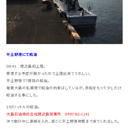
平土野港にて給油
08:43 徳之島初上陸。
寄港する予定が無かったので上陸出来てうれしい。
平土野港で7度目の給油。
奄美大島の名瀬港で給油の約束はしているが、余裕をもって少しだけ
給油する事にした。
190リットルの給油。
大島石油株式会社徳之島営業所 0997-82-1141
沖で航行中に連絡を入れ、直ぐに平土野港岸壁まで来てくれました。