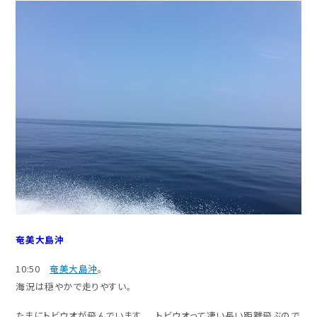
奄美大島沖
10:50
奄美大島沖
。
海況は穏やかで走りやすい。
たまにトビウオが飛んでいます。 トビウオって凄い長い距離飛ぶので