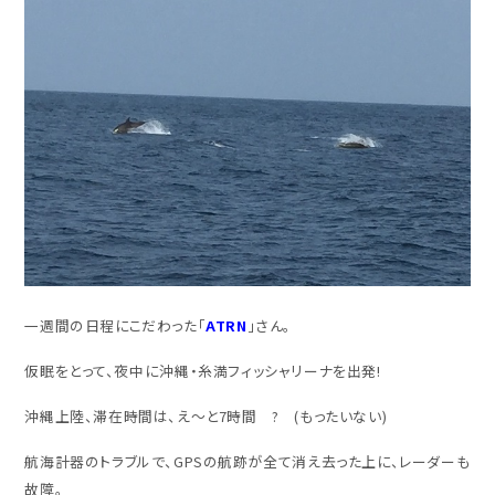
一週間の日程にこだわった「
ATRN
」さん。
仮眠をとって、夜中に沖縄・糸満フィッシャリーナを出発!
沖縄上陸、滞在時間は、え～と7時間 ? (もったいない)
航海計器のトラブルで、GPSの航跡が全て消え去った上に、レーダーも
故障。