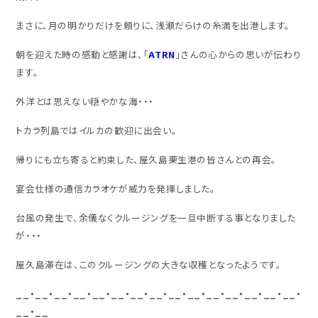
まさに、月の明かりだけを頼りに、浅瀬だらけの糸満を出港します。
朝を迎えた時の感動と感謝は、「
ATRN
」さんの心からの思いが伝わり
ます。
外洋とは思えない穏やかな海・・・
トカラ列島ではイルカの歓迎に出会い。
帰りにも立ち寄ると約束した、屋久島栗生港の皆さんとの再会。
宴会仕様の通信カラオケが威力を発揮しました。
台風の発生で、余儀なくクルージングを一旦中断する事となりました
が・・・
屋久島滞在は、このクルージングの大きな収穫となったようです。
__・__・__・__・__・__・__・__・__・__・__・__・__・__・__・
__・__