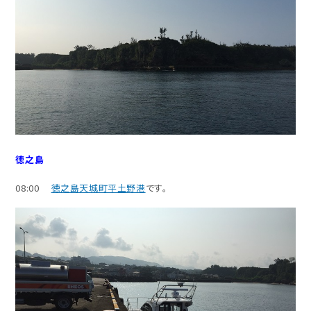
徳之島
08:00
徳之島天城町平土野港
です。