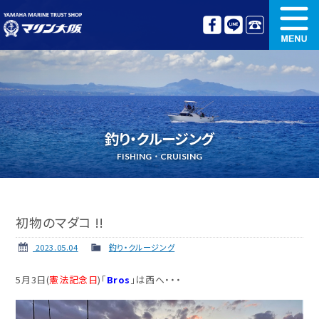
新艇情報
中古艇情報
オリジナル艤装
ボート免許講習
釣り・クルージング
更新講習
クルージング情報
FISHING・CRUISING
名艇探訪
リンク集
初物のマダコ !!
2023.05.04
釣り・クルージング
5月3日(
憲法記念日
)「
Bros
」は西へ・・・