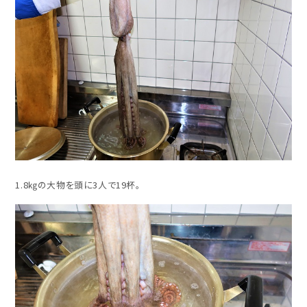
1.8㎏の大物を頭に3人で19杯。