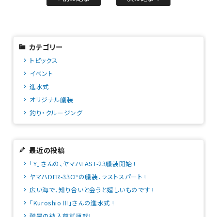
カテゴリー
トピックス
イベント
進水式
オリジナル艤装
釣り・クルージング
最近の投稿
「Y」さんの、ヤマハFAST-23艤装開始 !
ヤマハDFR-33CPの艤装、ラストスパート !
広い海で、知り合いと会うと嬉しいものです !
「Kuroshio Ⅲ」さんの進水式 !
酷暑の納入前試運転!