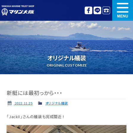
新艇情報
中古艇情報
オリジナル艤装
ボート免許講習
オリジナル艤装
更新講習
クルージング情報
ORIGINAL CUSTOMIZE
名艇探訪
リンク集
新艇には最初っから・・・
2022.11.25
オリジナル艤装
「JackⅡ」さんの艤装も完成間近 !