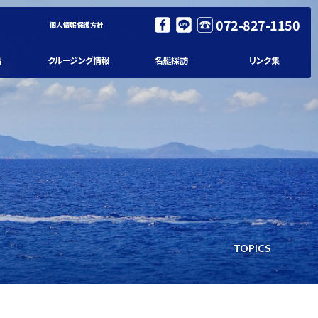
072-827-1150
個人情報保護方針
習
クルージング情報
名艇探訪
リンク集
TOPICS