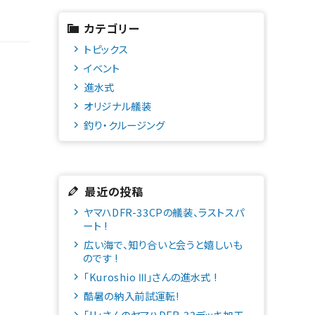
カテゴリー
トピックス
イベント
進水式
オリジナル艤装
釣り・クルージング
最近の投稿
ヤマハDFR-33CPの艤装、ラストスパ
ート !
広い海で、知り合いと会うと嬉しいも
のです !
「Kuroshio Ⅲ」さんの進水式 !
酷暑の納入前試運転!
「H」さんのヤマハDFR-33デッキ加工