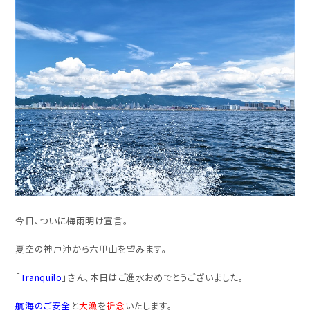
今日、ついに梅雨明け宣言。
夏空の神戸沖から六甲山を望みます。
「
Tranquilo
」さん、本日はご進水おめでとうございました。
航海のご安全
と
大漁
を
祈念
いたします。