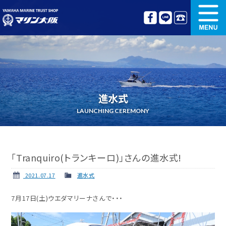
新艇情報
中古艇情報
オリジナル艤装
ボート免許講習
進水式
更新講習
クルージング情報
LAUNCHING CEREMONY
名艇探訪
リンク集
「Tranquiro(トランキーロ)」さんの進水式!
2021.07.17
進水式
7月17日(土)ウエダマリーナさんで・・・