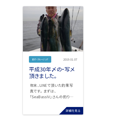
2019.01.07
釣り·クルージング
平成30年〆の・写メ
頂きました。
年末、LINEで頂いた釣果写
真です。 まずは、
「SeaBassⅣ」さんの釣り納
め、明石の釣果・・・ 寒鰤で
す。重そ～ ...
詳細を見る