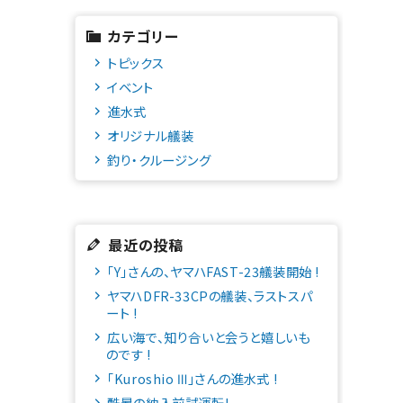
カテゴリー
トピックス
イベント
進水式
オリジナル艤装
釣り・クルージング
最近の投稿
「Y」さんの、ヤマハFAST-23艤装開始 !
ヤマハDFR-33CPの艤装、ラストスパ
ート !
広い海で、知り合いと会うと嬉しいも
のです !
「Kuroshio Ⅲ」さんの進水式 !
酷暑の納入前試運転!