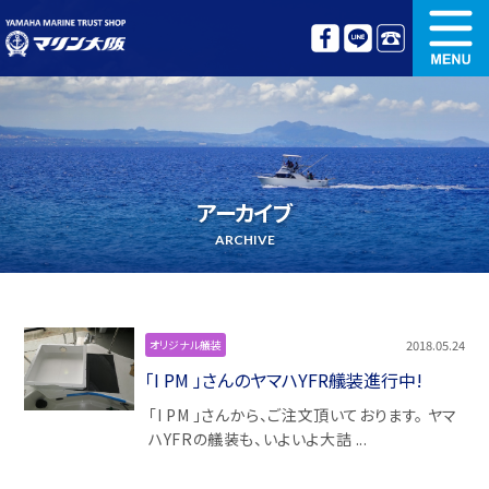
新艇情報
中古艇情報
オリジナル艤装
ボート免許講習
アーカイブ
更新講習
クルージング情報
ARCHIVE
名艇探訪
リンク集
2018.05.24
オリジナル艤装
「I PM 」さんのヤマハYFR艤装進行中!
「I PM 」さんから、ご注文頂いております。 ヤマ
ハYFRの艤装も、いよいよ大詰 ...