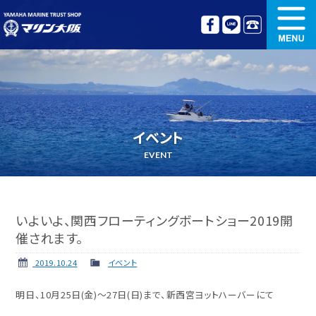
新艇情報
中古艇情報
オリジナル艤装
ボート免許講習
イベント
更新講習
クルージング情報
EVENT
名艇探訪
リンク集
いよいよ、関西フローティングボートショー2019開
催されます。
2019.10.24
イベント
明日、10月25日(金)～27日(日)まで、新西宮ヨットハーバーにて