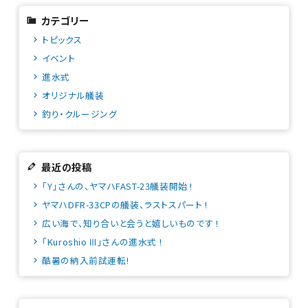
カテゴリー
トピックス
イベント
進水式
オリジナル艤装
釣り・クルージング
最近の投稿
「Y」さんの、ヤマハFAST-23艤装開始 !
ヤマハDFR-33CPの艤装、ラストスパート !
広い海で、知り合いと会うと嬉しいものです !
「Kuroshio Ⅲ」さんの進水式 !
酷暑の納入前試運転!