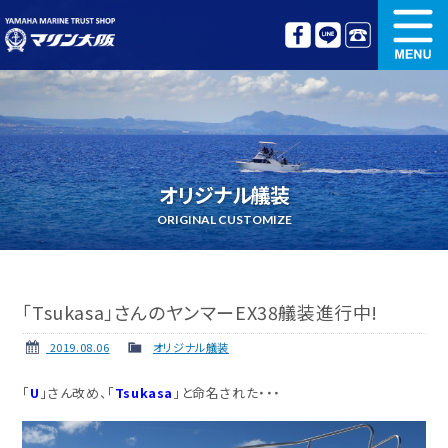
新艇情報
中古艇情報
オリジナル艤装
ボート免許講習
オリジナル艤装
更新講習
クルージング情報
ORIGINAL CUSTOMIZE
名艇探訪
リンク集
「Tsukasa」さんのヤンマーEX38艤装進行中!
2019.08.06
オリジナル艤装
「
U
」さん改め、「
Tsukasa
」と命名された・・・