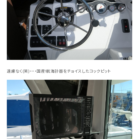
遠慮なく(笑)・・・国産!航海計器をチョイスしたコックピット