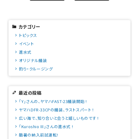
カテゴリー
トピックス
イベント
進水式
オリジナル艤装
釣り・クルージング
最近の投稿
「Y」さんの、ヤマハFAST-23艤装開始 !
ヤマハDFR-33CPの艤装、ラストスパート !
広い海で、知り合いと会うと嬉しいものです !
「Kuroshio Ⅲ」さんの進水式 !
酷暑の納入前試運転!