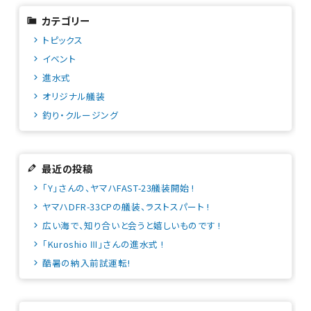
カテゴリー
トピックス
イベント
進水式
オリジナル艤装
釣り・クルージング
最近の投稿
「Y」さんの、ヤマハFAST-23艤装開始 !
ヤマハDFR-33CPの艤装、ラストスパート !
広い海で、知り合いと会うと嬉しいものです !
「Kuroshio Ⅲ」さんの進水式 !
酷暑の納入前試運転!