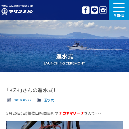
新艇情報
中古艇情報
オリジナル艤装
ボート免許講習
進水式
更新講習
クルージング情報
LAUNCHING CEREMONY
名艇探訪
リンク集
「KZK」さんの進水式!
2019.05.27
進水式
5月26日(日)和歌山県由良町の
ナカヤマリーナ
さんで・・・