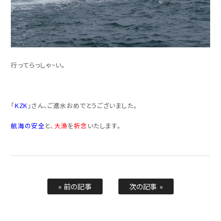
行ってらっしゃ~い。
「
KZK
」さん、ご進水おめでとうございました。
航海の安全
と、
大漁
を
祈念
いたします。
« 前の記事
次の記事 »