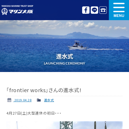
新艇情報
中古艇情報
オリジナル艤装
ボート免許講習
進水式
更新講習
クルージング情報
LAUNCHING CEREMONY
名艇探訪
リンク集
「frontier works」さんの進水式!
2019.04.28
進水式
4月27日(土)大型連休の初日・・・