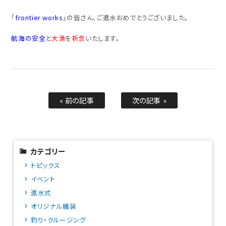
「
frontier works
」の皆さん、ご進水おめでとうございました。
航海の安全
と
大漁
を
祈念
いたします。
« 前の記事
次の記事 »
カテゴリー
トピックス
イベント
進水式
オリジナル艤装
釣り・クルージング