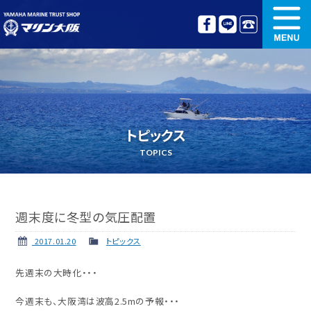
新艇情報
中古艇情報
オリジナル艤装
ボート免許講習
トピックス
更新講習
クルージング情報
TOPICS
名艇探訪
リンク集
週末度に冬型の気圧配置
2017.01.20
トピックス
先週末の大時化・・・
今週末も、大阪湾は波高2.5mの予報・・・