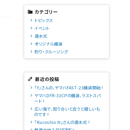
カテゴリー
トピックス
イベント
進水式
オリジナル艤装
釣り・クルージング
最近の投稿
「Y」さんの、ヤマハFAST-23艤装開始 !
ヤマハDFR-33CPの艤装、ラストスパ
ート !
広い海で、知り合いと会うと嬉しいも
のです !
「Kuroshio Ⅲ」さんの進水式 !
酷暑の納入前試運転!