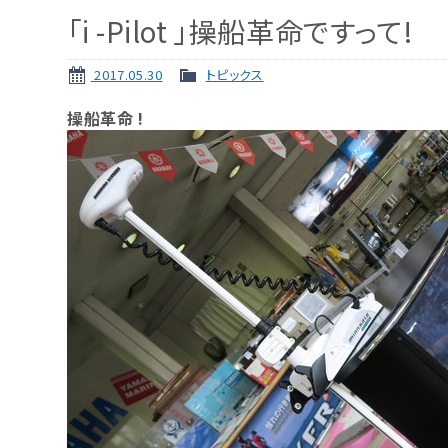
「i -Pilot 」操船革命ですって!
2017.05.30
トピックス
操船革命 !