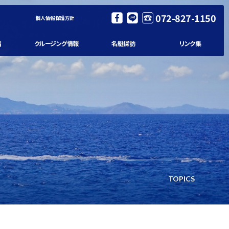
072-827-1150
個人情報保護方針
習
クルージング情報
名艇探訪
リンク集
TOPICS