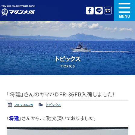
新艇情報
中古艇情報
オリジナル艤装
ボート免許講習
トピックス
更新講習
クルージング情報
TOPICS
名艇探訪
リンク集
「将建」さんのヤマハDFR-36FB入荷しました!
2017.06.29
トピックス
将建
」さんから、ご註文頂いておりました。
「