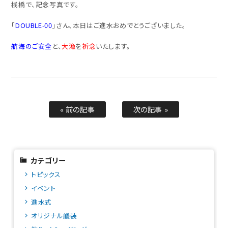
桟橋で、記念写真です。
「
DOUBLE-00
」さん、本日はご進水おめでとうございました。
航海のご安全
と、
大漁
を
祈念
いたします。
« 前の記事
次の記事 »
カテゴリー
トピックス
イベント
進水式
オリジナル艤装