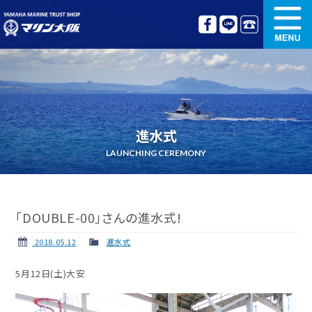
新艇情報
中古艇情報
オリジナル艤装
ボート免許講習
進水式
更新講習
クルージング情報
LAUNCHING CEREMONY
名艇探訪
リンク集
「DOUBLE-00」さんの進水式!
2018.05.12
進水式
5月12日(土)大安