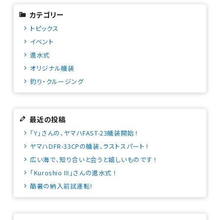
カテゴリー
トピックス
イベント
進水式
オリジナル艤装
釣り・クルージング
最近の投稿
「Y」さんの、ヤマハFAST-23艤装開始 !
ヤマハDFR-33CPの艤装、ラストスパート !
広い海で、知り合いと会うと嬉しいものです !
「Kuroshio Ⅲ」さんの進水式 !
酷暑の納入前試運転!