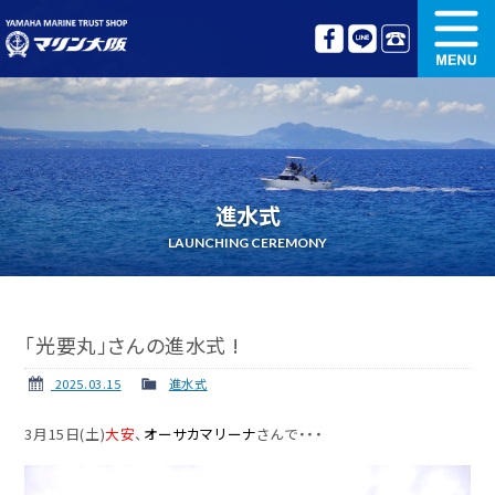
新艇情報
中古艇情報
オリジナル艤装
ボート免許講習
進水式
更新講習
クルージング情報
LAUNCHING CEREMONY
名艇探訪
リンク集
「光要丸」さんの進水式 !
2025.03.15
進水式
3月15日(土)
大安
、
オーサカマリーナ
さんで・・・