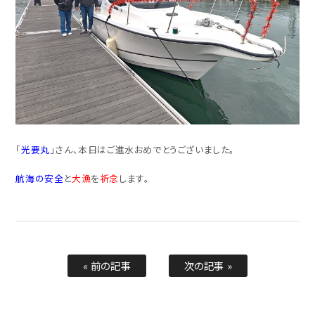
「
光要丸
」さん、本日はご進水おめでとうございました。
航海の安全
と
大漁
を
祈念
します。
« 前の記事
次の記事 »