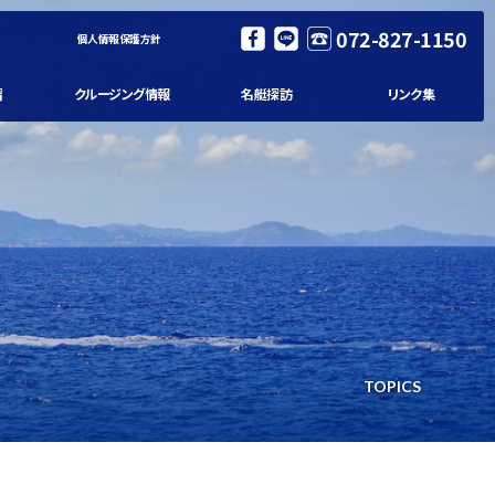
072-827-1150
個人情報保護方針
習
クルージング情報
名艇探訪
リンク集
TOPICS