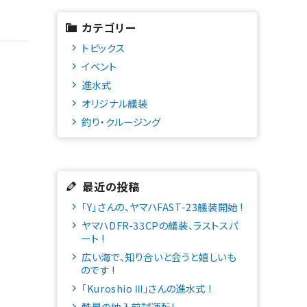
カテゴリー
トピックス
イベント
進水式
オリジナル艤装
釣り・クルージング
最近の投稿
「Y」さんの、ヤマハFAST-23艤装開始 !
ヤマハDFR-33CPの艤装、ラストスパ
ート !
広い海で、知り合いと会うと嬉しいも
のです !
「Kuroshio Ⅲ」さんの進水式 !
酷暑の納入前試運転!