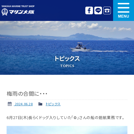
新艇情報
中古艇情報
オリジナル艤装
ボート免許講習
トピックス
更新講習
クルージング情報
TOPICS
名艇探訪
リンク集
梅雨の合間に・・・
2024.06.28
トピックス
6月27日(木)長らくドッグ入りしていた「
O
」さんの船の廻航業務です。