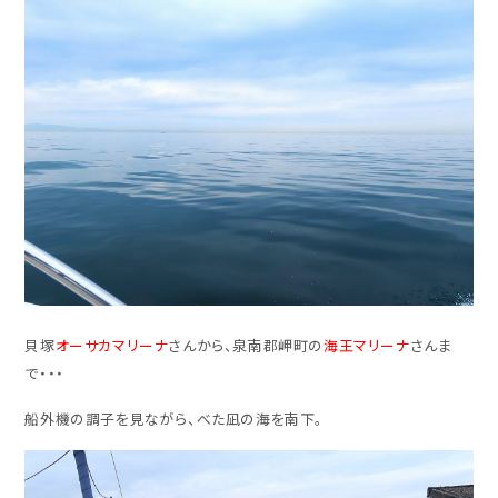
貝塚
オーサカマリーナ
さんから、泉南郡岬町の
海王マリーナ
さんま
で・・・
船外機の調子を見ながら、べた凪の海を南下。