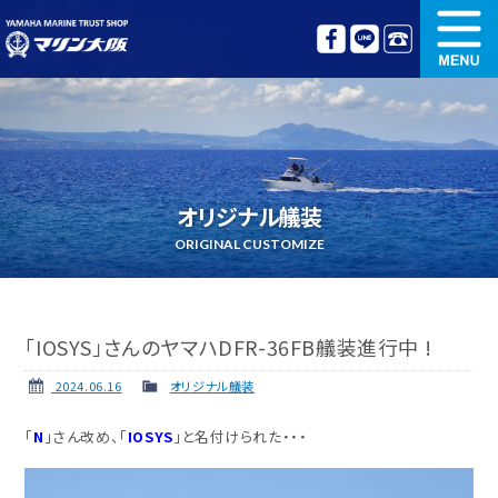
新艇情報
中古艇情報
オリジナル艤装
ボート免許講習
オリジナル艤装
更新講習
クルージング情報
ORIGINAL CUSTOMIZE
名艇探訪
リンク集
「IOSYS」さんのヤマハDFR-36FB艤装進行中 !
2024.06.16
オリジナル艤装
「
N
」さん改め、「
IOSYS
」と名付けられた・・・