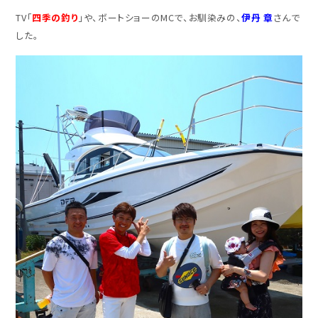
TV「
四季の釣り
」や、ボートショーのMCで、お馴染みの、
伊丹 章
さんで
した。