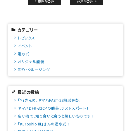
« 前の記事
次の記事 »
カテゴリー
トピックス
イベント
進水式
オリジナル艤装
釣り・クルージング
最近の投稿
「Y」さんの、ヤマハFAST-23艤装開始 !
ヤマハDFR-33CPの艤装、ラストスパート !
広い海で、知り合いと会うと嬉しいものです !
「Kuroshio Ⅲ」さんの進水式 !