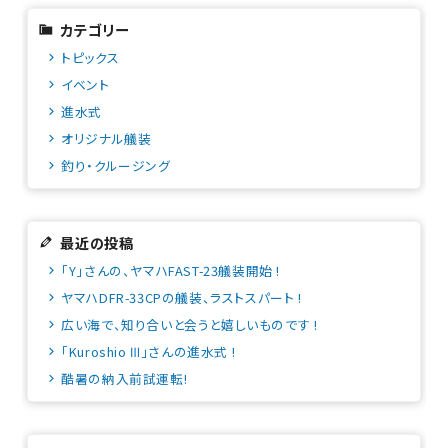
カテゴリー
トピックス
イベント
進水式
オリジナル艤装
釣り・クルージング
最近の投稿
「Y」さんの、ヤマハFAST-23艤装開始 !
ヤマハDFR-33CPの艤装、ラストスパート !
広い海で、知り合いと会うと嬉しいものです !
「Kuroshio Ⅲ」さんの進水式 !
酷暑の納入前試運転!