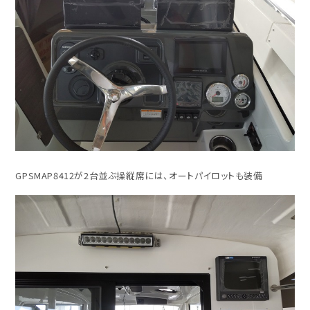
GPSMAP8412が2台並ぶ操縦席には、オートパイロットも装備