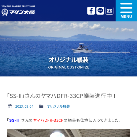
新艇情報
中古艇情報
オリジナル艤装
ボート免許講習
オリジナル艤装
更新講習
クルージング情報
ORIGINAL CUSTOMIZE
名艇探訪
リンク集
「SS-Ⅱ」さんのヤマハDFR-33CP艤装進行中 !
2023.09.04
オリジナル艤装
「
SS-Ⅱ
」さんの
ヤマハDFR-33CP
の艤装も佳境に入ってきました。