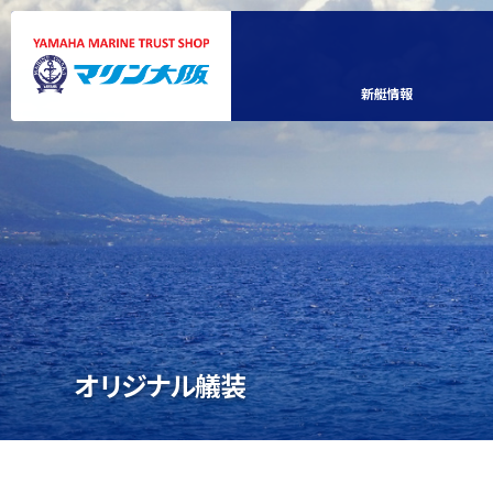
新艇情報
オリジナル艤装