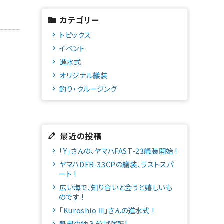
カテゴリー
トピックス
イベント
進水式
オリジナル艤装
釣り・クルージング
最近の投稿
「Y」さんの、ヤマハFAST-23艤装開始 !
ヤマハDFR-33CPの艤装、ラストスパ
ート !
広い海で、知り合いと会うと嬉しいも
のです !
「Kuroshio Ⅲ」さんの進水式 !
酷暑の納入前試運転!