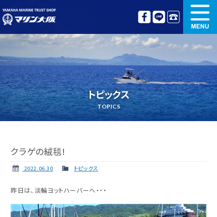
新艇情報
中古艇情報
オリジナル艤装
ボート免許講習
トピックス
更新講習
クルージング情報
TOPICS
名艇探訪
リンク集
クラゲの絨毯!
2022.06.30
トピックス
昨日は、淡輪ヨットハーバーへ・・・