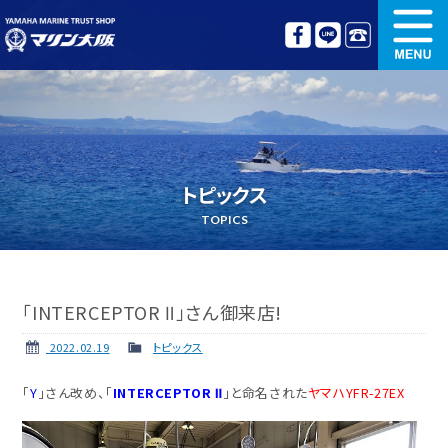
新艇情報
中古艇情報
オリジナル艤装
ボート免許講習
トピックス
更新講習
クルージング情報
TOPICS
名艇探訪
リンク集
「INTERCEPTOR Ⅱ」さん御来店!
2022.02.19
トピックス
「
Y
」さん改め、「
INTERCEPTOR Ⅱ
」と命名された
ヤマハYFR-27EX