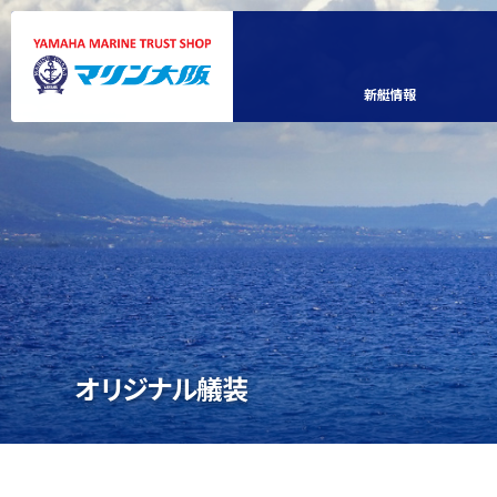
新艇情報
オリジナル艤装