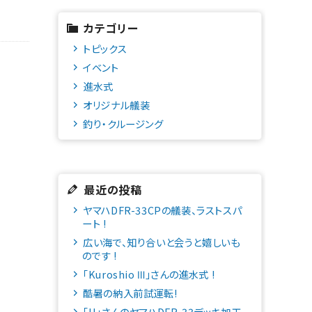
カテゴリー
トピックス
イベント
進水式
オリジナル艤装
釣り・クルージング
最近の投稿
ヤマハDFR-33CPの艤装、ラストスパ
ート !
広い海で、知り合いと会うと嬉しいも
のです !
「Kuroshio Ⅲ」さんの進水式 !
酷暑の納入前試運転!
「H」さんのヤマハDFR-33デッキ加工