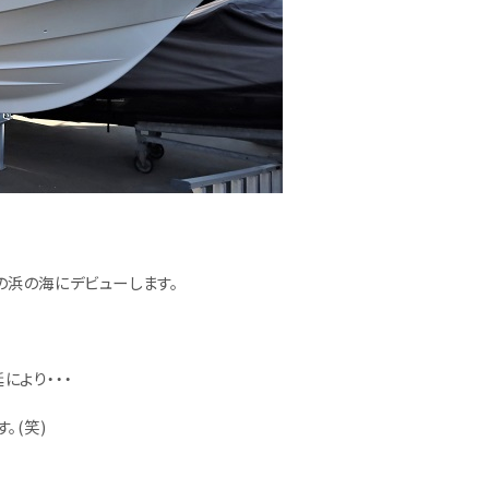
の浜の海にデビューします。
により・・・
。(笑)