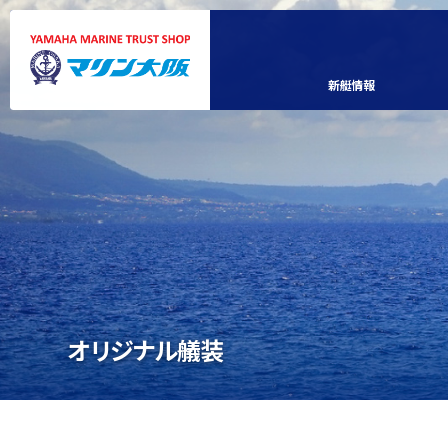
新艇情報
オリジナル艤装