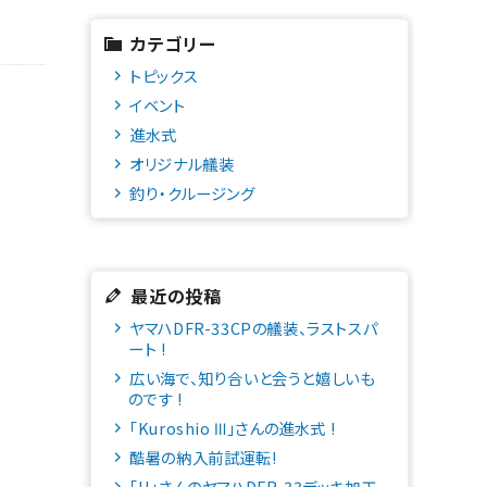
カテゴリー
トピックス
イベント
進水式
オリジナル艤装
釣り・クルージング
最近の投稿
ヤマハDFR-33CPの艤装、ラストスパ
ート !
広い海で、知り合いと会うと嬉しいも
のです !
「Kuroshio Ⅲ」さんの進水式 !
酷暑の納入前試運転!
「H」さんのヤマハDFR-33デッキ加工