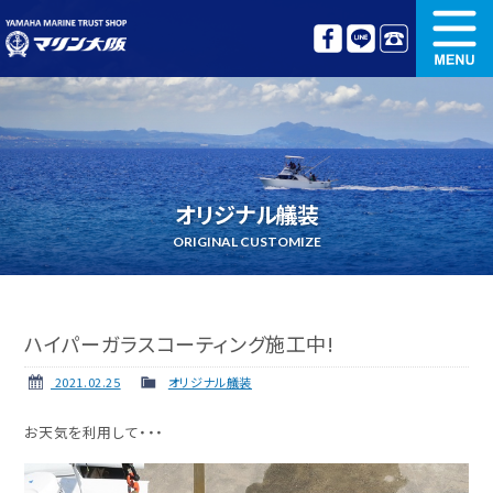
新艇情報
中古艇情報
オリジナル艤装
ボート免許講習
オリジナル艤装
更新講習
クルージング情報
ORIGINAL CUSTOMIZE
名艇探訪
リンク集
ハイパーガラスコーティング施工中!
2021.02.25
オリジナル艤装
お天気を利用して・・・