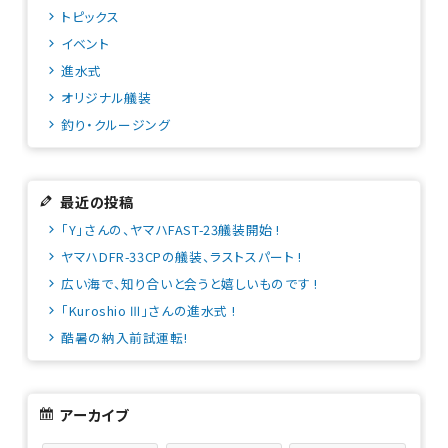
トピックス
イベント
進水式
オリジナル艤装
釣り・クルージング
最近の投稿
「Y」さんの、ヤマハFAST-23艤装開始 !
ヤマハDFR-33CPの艤装、ラストスパート !
広い海で、知り合いと会うと嬉しいものです !
「Kuroshio Ⅲ」さんの進水式 !
酷暑の納入前試運転!
アーカイブ