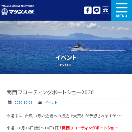
新艇情報
中古艇情報
オリジナル艤装
ボート免許講習
イベント
更新講習
クルージング情報
EVENT
名艇探訪
リンク集
関西フローティングボートショー2020
2020.10.08
イベント
今週末は、台風14号の近畿への接近で大荒れが予想されますが・・・
来週、10月16日(金)～18日(日)「
関西フローティングボートショー