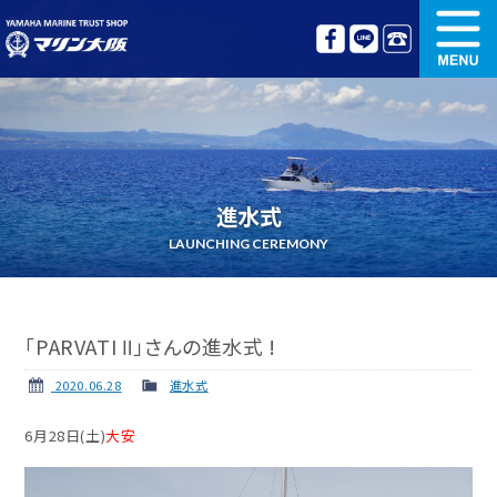
新艇情報
中古艇情報
オリジナル艤装
ボート免許講習
進水式
更新講習
クルージング情報
LAUNCHING CEREMONY
名艇探訪
リンク集
「PARVATI Ⅱ」さんの進水式 !
2020.06.28
進水式
6月28日(土)
大安