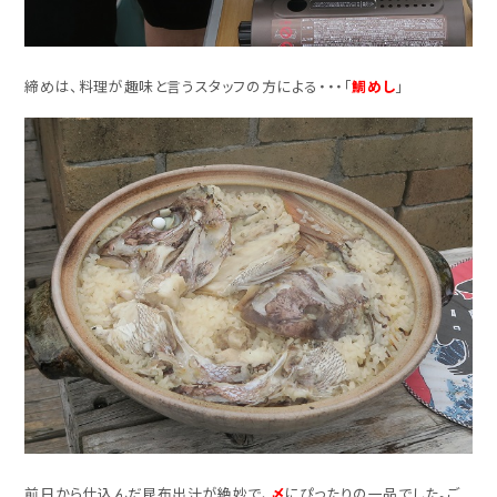
締めは、料理が趣味と言うスタッフの方による・・・「
鯛めし
」
前日から仕込んだ昆布出汁が絶妙で、
〆
にぴったりの一品でした。ご