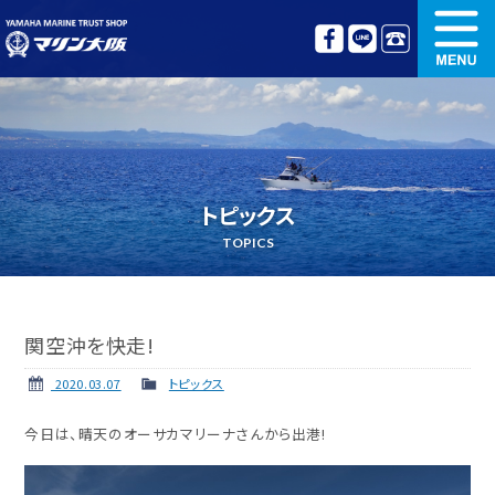
新艇情報
中古艇情報
オリジナル艤装
ボート免許講習
トピックス
更新講習
クルージング情報
TOPICS
名艇探訪
リンク集
関空沖を快走!
2020.03.07
トピックス
今日は、晴天のオーサカマリーナさんから出港!