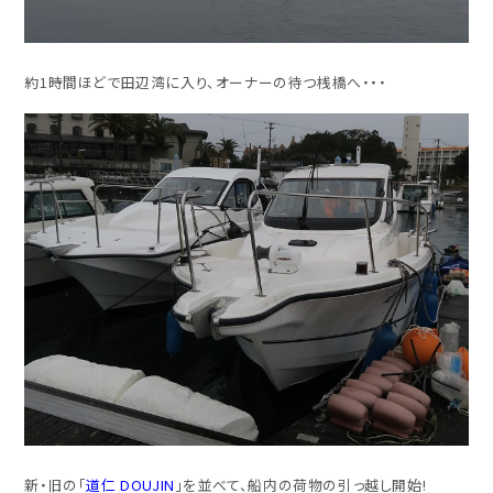
約1時間ほどで田辺湾に入り、オーナーの待つ桟橋へ・・・
新・旧の「
道仁 DOUJIN
」を並べて、船内の荷物の引っ越し開始!