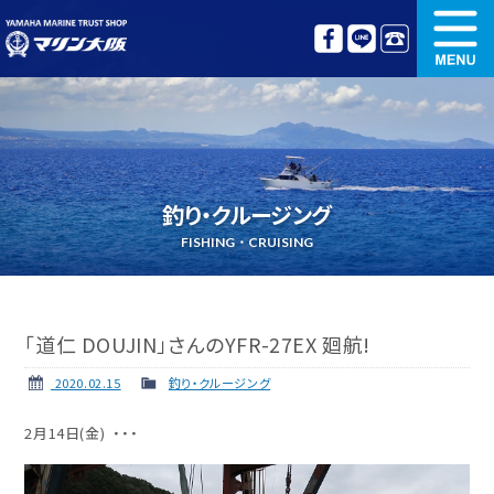
新艇情報
中古艇情報
オリジナル艤装
ボート免許講習
釣り・クルージング
更新講習
クルージング情報
FISHING・CRUISING
名艇探訪
リンク集
「道仁 DOUJIN」さんのYFR-27EX 廻航!
2020.02.15
釣り・クルージング
2月14日(金) ・・・