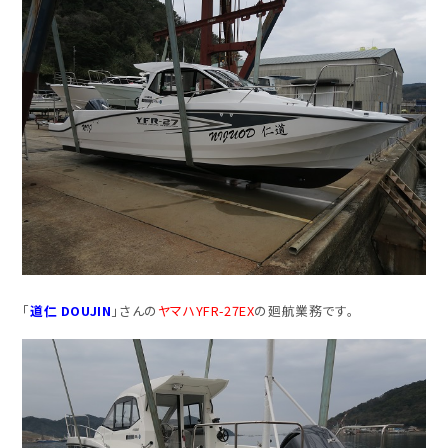
「
道仁 DOUJIN
」さんの
ヤマハYFR-27EX
の廻航業務です。