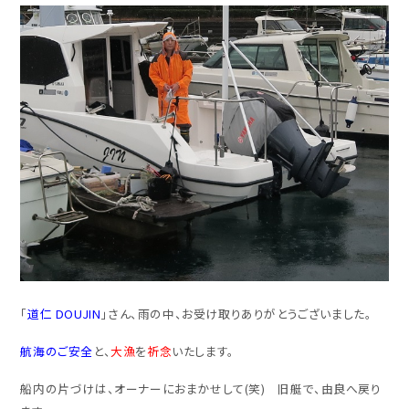
「
道仁 DOUJIN
」さん、雨の中、お受け取りありがとうございました。
航海のご安全
と、
大漁
を
祈念
いたします。
船内の片づけは、オーナーにおまかせして(笑) 旧艇で、由良へ戻り